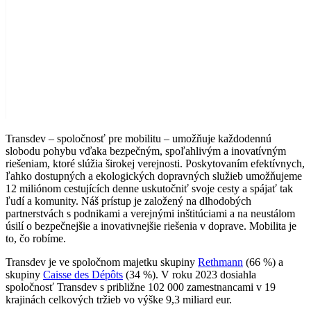
Transdev – spoločnosť pre mobilitu – umožňuje každodennú
slobodu pohybu vďaka bezpečným, spoľahlivým a inovatívným
riešeniam, ktoré slúžia širokej verejnosti. Poskytovaním efektívnych,
ľahko dostupných a ekologických dopravných služieb umožňujeme
12 miliónom cestujících denne uskutočniť svoje cesty a spájať tak
ľudí a komunity. Náš prístup je založený na dlhodobých
partnerstvách s podnikami a verejnými inštitúciami a na neustálom
úsilí o bezpečnejšie a inovativnejšie riešenia v doprave. Mobilita je
to, čo robíme.
Transdev je ve spoločnom majetku skupiny
Rethmann
(66 %) a
skupiny
Caisse des Dépôts
(34 %). V roku 2023 dosiahla
spoločnosť Transdev s približne 102 000 zamestnancami v 19
krajinách celkových tržieb vo výške 9,3 miliard eur.