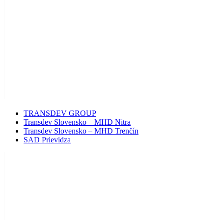
Menu
TRANSDEV GROUP
Transdev Slovensko – MHD Nitra
Transdev Slovensko – MHD Trenčín
SAD Prievidza