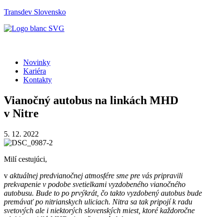
Transdev Slovensko
Menu
Novinky
Kariéra
Kontakty
Vianočný autobus na linkách MHD
v Nitre
5. 12. 2022
Milí cestujúci,
v
aktuálnej predvianočnej atmosfére sme pre vás pripravili
prekvapenie v podobe svetielkami vyzdobeného vianočného
autobusu. Bude to po prvýkrát, čo takto vyzdobený autobus bude
premávať po nitrianskych uliciach. Nitra sa tak pripojí k radu
svetových ale i niektorých slovenských miest, ktoré každoročne